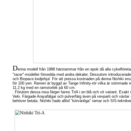
D
enna modell från 1988 härstammar från en epok då alla cykelföretag
"racer"-modeller försedda med andra dekaler, Dessutom introducerade 
och Biopace kedjehjul. För att pressa kostnaden på denna Nishiki e
för 100 yen. Ramen är byggd av Tange Infinity-rör vilka är sömmade
11,2 kg med en ramstorlek på 60 cm.
.
Förutom dessa rosa färger fanns TriA i en blå och vit variant. Exak
Velo. Färgade Arayafälgar och pulverfärg även på vevparti och växlar
behöver betala. Nishiki hade alltid "körvänliga" ramar och SIS-teknike